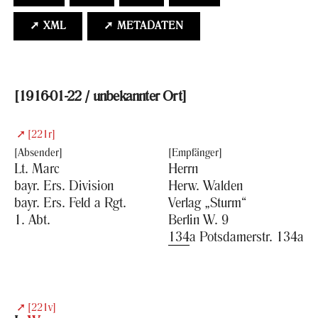
➚ XML
➚ ME­TA­DA­TEN
[
1916-​01-22
/
un­be­kann­ter Ort
]
[221r]
Lt. Marc
Herrn
bayr. Ers. Di­vi­si­on
Herw. Wal­den
bayr. Ers. Feld a Rgt.
Ver­lag „Sturm“
1. Abt.
Ber­lin W. 9
134
a Pots­da­mer­str. 134a
[221v]