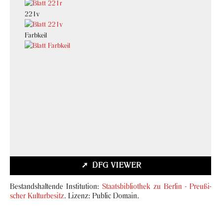
221v
Farb­keil
DFG VIEW­ER
Be­stands­hal­ten­de In­sti­tu­ti­on:
Staats­bi­blio­thek zu Ber­lin - Preu­ßi­
scher Kul­tur­be­sitz
. Li­zenz: Pu­blic Do­main.