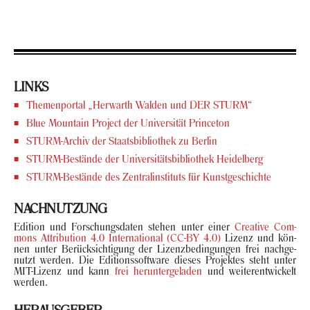
LINKS
The­men­por­tal „Her­warth Wal­den und DER STURM“
Blue Moun­tain Pro­ject der Uni­ver­si­tät Prince­ton
STURM-​Archiv der Staats­bi­blio­thek zu Ber­lin
STURM-​Bestände der Uni­ver­si­täts­bi­blio­thek Hei­del­berg
STURM-​Bestände des Zen­tral­in­sti­tuts für Kunst­ge­schich­te
NACH­NUT­ZUNG
Edi­ti­on und For­schungs­da­ten ste­hen unter einer
Crea­ti­ve Com­
mons At­tri­bu­ti­on 4.0 In­ter­na­tio­nal (CC-BY 4.0)
Li­zenz und kön­
nen unter Be­rück­sich­ti­gung der Li­zenz­be­din­gun­gen frei nach­ge­
nutzt wer­den. Die Edi­ti­ons­soft­ware die­ses Pro­jek­tes steht unter
MIT-​Lizenz und kann
frei her­un­ter­ge­la­den
und wei­ter­ent­wi­ckelt
wer­den.