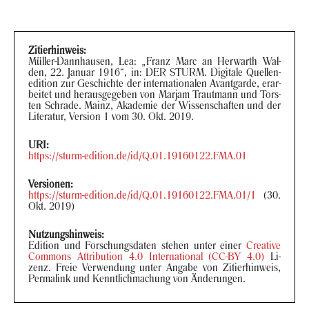
Zi­tier­hin­weis:
Müller-​Dannhausen, Lea: „Franz Marc an Her­warth Wal­
den, 22. Ja­nu­ar 1916“, in: DER STURM. Di­gi­ta­le Quel­len­
edi­ti­on zur Ge­schich­te der in­ter­na­tio­na­len Avant­gar­de, er­ar­
bei­tet und her­aus­ge­ge­ben von Mar­jam Traut­mann und Tors­
ten Schra­de. Mainz, Aka­de­mie der Wis­sen­schaf­ten und der
Li­te­ra­tur, Ver­si­on 1 vom 30. Okt. 2019.
URI:
https://sturm-​edition.de/id/Q.01.19160122.FMA.01
Ver­sio­nen:
https://sturm-​edition.de/id/Q.01.19160122.FMA.01/1
(30.
Okt. 2019)
Nut­zungs­hin­weis:
Edi­ti­on und For­schungs­da­ten ste­hen unter einer
Crea­ti­ve
Com­mons At­tri­bu­ti­on 4.0 In­ter­na­tio­nal (CC-BY 4.0)
Li­
zenz. Freie Ver­wen­dung unter An­ga­be von Zi­tier­hin­weis,
Per­ma­link und Kennt­lich­ma­chung von Än­de­run­gen.