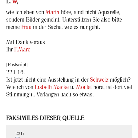
L.
W
,
wie ich eben von
Maria
höre, sind nicht Aqua­rel­le,
son­dern Bil­der ge­meint. Un­ter­stüt­zen Sie also bitte
meine
Frau
in der Sache, wie es nur geht.
Mit Dank vor­aus
Ihr
F.Marc
22.I 16.
Ist jetzt nicht eine Aus­stel­lung in der
Schweiz
mög­lich?
Wie ich von
Lis­beth Macke
u.
Moil­let
höre, ist dort viel
Stim­mung u. Ver­lan­gen nach so etwas.
FAK­SI­MI­LES DIE­SER QUEL­LE
221r