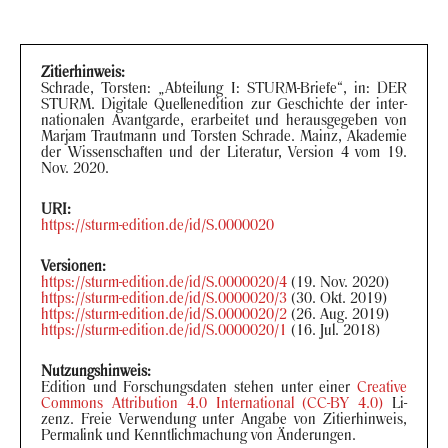
Zi­tier­hin­weis:
Schra­de, Tors­ten: „Ab­tei­lung I: STURM-​Briefe“, in: DER
STURM. Di­gi­ta­le Quel­len­edi­ti­on zur Ge­schich­te der in­ter­
na­tio­na­len Avant­gar­de, er­ar­bei­tet und her­aus­ge­ge­ben von
Mar­jam Traut­mann und Tors­ten Schra­de. Mainz, Aka­de­mie
der Wis­sen­schaf­ten und der Li­te­ra­tur, Ver­si­on 4 vom 19.
Nov. 2020.
URI:
https://sturm-​edition.de/id/S.0000020
Ver­sio­nen:
https://sturm-​edition.de/id/S.0000020/4
(19. Nov. 2020)
https://sturm-​edition.de/id/S.0000020/3
(30. Okt. 2019)
https://sturm-​edition.de/id/S.0000020/2
(26. Aug. 2019)
https://sturm-​edition.de/id/S.0000020/1
(16. Jul. 2018)
Nut­zungs­hin­weis:
Edi­ti­on und For­schungs­da­ten ste­hen unter einer
Crea­ti­ve
Com­mons At­tri­bu­ti­on 4.0 In­ter­na­tio­nal (CC-BY 4.0)
Li­
zenz. Freie Ver­wen­dung unter An­ga­be von Zi­tier­hin­weis,
Per­ma­link und Kennt­lich­ma­chung von Än­de­run­gen.