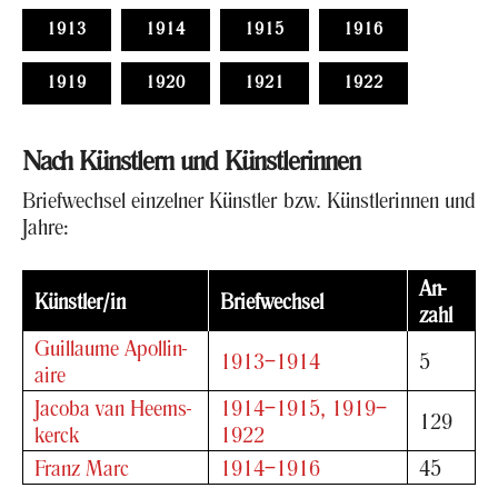
1913
1914
1915
1916
1919
1920
1921
1922
Nach Künst­lern und Künst­le­rin­nen
Brief­wech­sel ein­zel­ner Künst­ler bzw. Künst­le­rin­nen und
Jahre:
An­
Künst­ler/in
Brief­wech­sel
zahl
Guil­lau­me Apol­lin­
1913–1914
5
aire
Ja­co­ba van He­ems­
1914–1915, 1919–
129
kerck
1922
Franz Marc
1914–1916
45