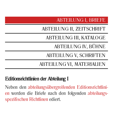
AB­TEI­LUNG I, BRIE­FE
AB­TEI­LUNG II, ZEIT­SCHRIFT
AB­TEI­LUNG III, KA­TA­LO­GE
AB­TEI­LUNG IV, BÜHNE
AB­TEI­LUNG V, SCHRIF­TEN
AB­TEI­LUNG VI, MA­TE­RIA­LI­EN
Edi­ti­ons­richt­li­ni­en der Ab­tei­lung I
Neben den
ab­tei­lungs­über­grei­fen­den Edi­ti­ons­richt­li­ni­
en
wer­den die Brie­fe nach den fol­gen­den
ab­tei­lungs­
spe­zi­fi­schen Richt­li­nen
ediert.