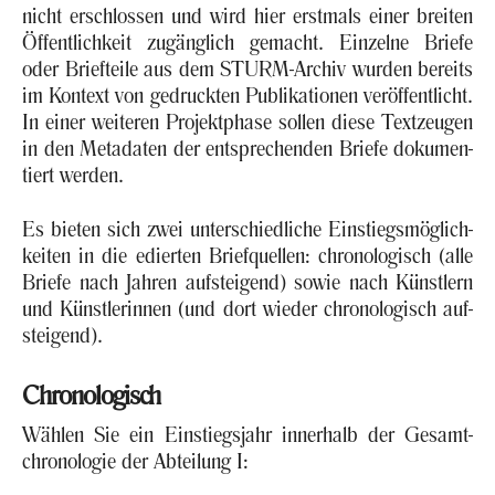
nicht er­schlos­sen und wird hier erst­mals einer brei­ten
Öf­fent­lich­keit zu­gäng­lich ge­macht. Ein­zel­ne Brie­fe
oder Brief­tei­le aus dem STURM-​Archiv wur­den be­reits
im Kon­text von ge­druck­ten Pu­bli­ka­tio­nen ver­öf­fent­licht.
In einer wei­te­ren Pro­jekt­pha­se sol­len diese Text­zeu­gen
in den Me­ta­da­ten der ent­spre­chen­den Brie­fe do­ku­men­
tiert wer­den.
Es bie­ten sich zwei un­ter­schied­li­che Ein­stiegs­mög­lich­
kei­ten in die edier­ten Brief­quel­len: chro­no­lo­gisch (alle
Brie­fe nach Jah­ren auf­stei­gend) sowie nach Künst­lern
und Künst­le­rin­nen (und dort wie­der chro­no­lo­gisch auf­
stei­gend).
Chro­no­lo­gisch
Wäh­len Sie ein Ein­stiegs­jahr in­ner­halb der Ge­samt­
chro­no­lo­gie der Ab­tei­lung I: