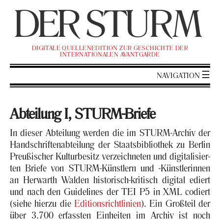
DER
ST
URM
DI­GI­TA­LE QUEL­LEN­EDI­TI­ON ZUR GE­SCHICH­TE DER
IN­TER­NA­TIO­NA­LEN AVANT­GAR­DE
NA­VI­GA­TI­ON
Ab­tei­lung I, STURM-​Briefe
In die­ser Ab­tei­lung wer­den die im STURM-​Archiv der
Hand­schrif­ten­ab­tei­lung der Staats­bi­blio­thek zu Ber­lin
Preu­ßi­scher Kul­tur­be­sitz ver­zeich­ne­ten und di­gi­ta­li­sier­
ten Brie­fe von STURM-​Künstlern und -​Künstlerinnen
an Her­warth Wal­den historisch-​kritisch di­gi­tal ediert
und nach den Gui­de­li­nes der TEI P5 in XML co­diert
(siehe hier­zu die
Edi­ti­ons­richt­li­ni­en
). Ein Groß­teil der
über 3.700 er­fass­ten Ein­hei­ten im Ar­chiv ist noch