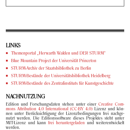
LINKS
The­men­por­tal „Her­warth Wal­den und DER STURM“
Blue Moun­tain Pro­ject der Uni­ver­si­tät Prince­ton
STURM-​Archiv der Staats­bi­blio­thek zu Ber­lin
STURM-​Bestände der Uni­ver­si­täts­bi­blio­thek Hei­del­berg
STURM-​Bestände des Zen­tral­in­sti­tuts für Kunst­ge­schich­te
NACH­NUT­ZUNG
Edi­ti­on und For­schungs­da­ten ste­hen unter einer
Crea­ti­ve Com­
mons At­tri­bu­ti­on 4.0 In­ter­na­tio­nal (CC-BY 4.0)
Li­zenz und kön­
nen unter Be­rück­sich­ti­gung der Li­zenz­be­din­gun­gen frei nach­ge­
nutzt wer­den. Die Edi­ti­ons­soft­ware die­ses Pro­jek­tes steht unter
MIT-​Lizenz und kann
frei her­un­ter­ge­la­den
und wei­ter­ent­wi­ckelt
wer­den.