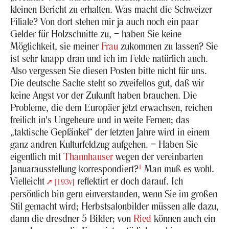
klei­nen Be­richt zu er­hal­ten. Was macht die Schwei­zer
Fi­lia­le? Von dort ste­hen mir ja auch noch ein paar
Gel­der für Holz­schnit­te zu, – haben Sie keine
Mög­lich­keit, sie mei­ner
Frau
zu­kom­men zu las­sen? Sie
ist sehr knapp dran und ich im Felde na­tür­lich auch.
Also ver­ges­sen Sie die­sen Pos­ten bitte nicht für uns.
Die deut­sche Sache steht so zwei­fel­los gut, daß wir
keine Angst vor der Zu­kunft haben brau­chen. Die
Pro­ble­me, die dem Eu­ro­pä­er jetzt er­wach­sen, rei­chen
frei­lich in's Un­ge­heu­re und in weite Fer­nen; das
„tak­ti­sche Ge­plän­kel“ der letz­ten Jahre wird in einem
ganz and­ren Kul­tur­feld­zug auf­ge­hen. – Haben Sie
ei­gent­lich mit
Thann­hau­ser
wegen der ver­ein­bar­ten
Ja­nu­ar
aus­stel­lung kor­re­spon­diert?
1
Man muß es wohl.
Viel­leicht
re­flek­tirt er doch dar­auf. Ich
[193v]
per­sön­lich bin gern ein­ver­stan­den, wenn Sie im gro­ßen
Stil ge­macht wird; Herbst­sa­lon­bil­der müs­sen alle dazu,
dann die dresd­ner 5 Bil­der; von
Ried
kön­nen auch ein