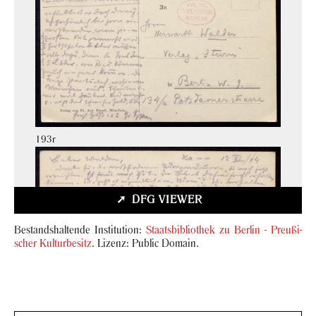
193r
DFG VIEW­ER
Be­stands­hal­ten­de In­sti­tu­ti­on:
Staats­bi­blio­thek zu Ber­lin - Preu­ßi­
scher Kul­tur­be­sitz
. Li­zenz: Pu­blic Do­main.