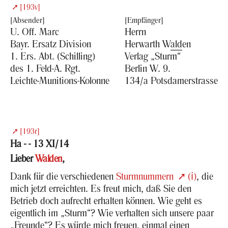
[193v]
U. Off. Marc
Herrn
Bayr. Er­satz Di­vi­si­on
Her­warth W
ald
en
1. Ers. Abt. (Schil­ling)
Ver­lag „Sturm“
des 1. Feld-​A. Rgt.
Ber­lin W. 9.
Leichte-​Munitions-Kolonne
134/a Pots­da­mer­stras­se
[193r]
Ha - -
13 XI/14
Lie­ber
Wal­den
,
Dank für die ver­schie­de­nen
Sturm­num­mern
(ℹ)
, die
mich jetzt er­reich­ten. Es freut mich, daß Sie den
Be­trieb doch auf­recht er­hal­ten kön­nen. Wie geht es
ei­gent­lich im „Sturm“? Wie ver­hal­ten sich un­se­re paar
„Freun­de“? Es würde mich freu­en, ein­mal einen