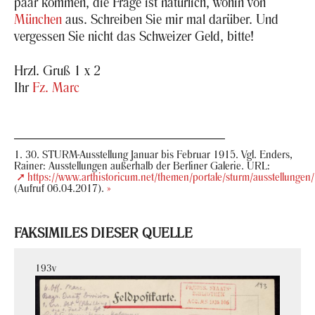
paar kom­men, die Frage ist na­tür­lich, wohin von
Mün­chen
aus. Schrei­ben Sie mir mal dar­über. Und
ver­ges­sen Sie nicht das Schwei­zer Geld, bitte!
Hrzl. Gruß 1 x 2
Ihr
Fz. Marc
30. STURM-​Ausstellung Ja­nu­ar bis Fe­bru­ar 1915. Vgl. En­ders,
Rai­ner: Aus­stel­lun­gen au­ßer­halb der Ber­li­ner Ga­le­rie. URL:
https://www.ar­this­to­ri­cum.net/the­men/por­ta­le/sturm/aus­stel­lun­gen/
(Auf­ruf 06.04.2017).
»
FAK­SI­MI­LES DIE­SER QUEL­LE
193v