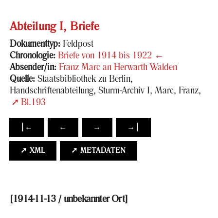
Ab­tei­lung I, Brie­fe
Do­ku­ment­typ:
Feld­post
Chro­no­lo­gie:
Brie­fe von 1914 bis 1922
←
Ab­sen­der/in:
Franz Marc an Her­warth Wal­den
Quel­le:
Staats­bi­blio­thek zu Ber­lin,
Hand­schrif­ten­ab­tei­lung, Sturm-​Archiv I, Marc, Franz,
Bl.193
|←
←
→
→|
➚ XML
➚ ME­TA­DA­TEN
[
1914-​11-13
/
un­be­kann­ter Ort
]