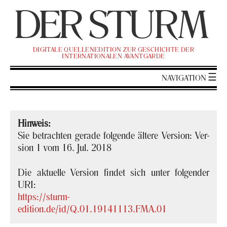
DER
ST
URM
DI­GI­TA­LE QUEL­LEN­EDI­TI­ON ZUR GE­SCHICH­TE DER
IN­TER­NA­TIO­NA­LEN AVANT­GAR­DE
NA­VI­GA­TI­ON
Hin­weis:
Sie be­trach­ten ge­ra­de fol­gen­de äl­te­re Ver­si­on: Ver­
si­on 1 vom 16. Jul. 2018
Die ak­tu­el­le Ver­si­on fin­det sich unter fol­gen­der
URI:
https://sturm-​
edition.de/id/Q.01.19141113.FMA.01