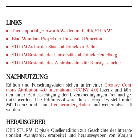
LINKS
The­men­por­tal „Her­warth Wal­den und DER STURM“
Blue Moun­tain Pro­ject der Uni­ver­si­tät Prince­ton
STURM-​Archiv der Staats­bi­blio­thek zu Ber­lin
STURM-​Bestände der Uni­ver­si­täts­bi­blio­thek Hei­del­berg
STURM-​Bestände des Zen­tral­in­sti­tuts für Kunst­ge­schich­te
NACH­NUT­ZUNG
Edi­ti­on und For­schungs­da­ten ste­hen unter einer
Crea­ti­ve Com­
mons At­tri­bu­ti­on 4.0 In­ter­na­tio­nal (CC-BY 4.0)
Li­zenz und kön­
nen unter Be­rück­sich­ti­gung der Li­zenz­be­din­gun­gen frei nach­ge­
nutzt wer­den. Die Edi­ti­ons­soft­ware die­ses Pro­jek­tes steht unter
MIT-​Lizenz und kann
frei her­un­ter­ge­la­den
und wei­ter­ent­wi­ckelt
wer­den.
HER­AUS­GE­BER
DER STURM. Di­gi­ta­le Quel­len­edi­ti­on zur Ge­schich­te der in­ter­na­
tio­na­len Avant­gar­de, er­ar­bei­tet und her­aus­ge­ge­ben von Mar­jam