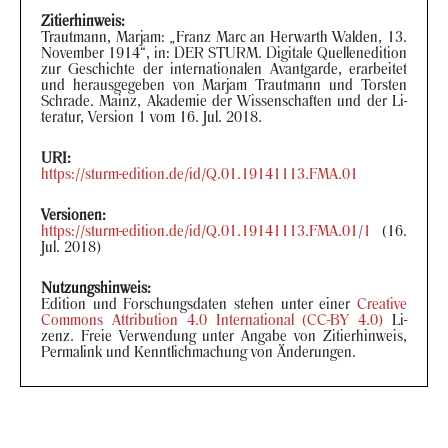
Farb­keil
Zi­tier­hin­weis:
Traut­mann, Mar­jam: „Franz Marc an Her­warth Wal­den, 13.
No­vem­ber 1914“, in: DER STURM. Di­gi­ta­le Quel­len­edi­ti­on
zur Ge­schich­te der in­ter­na­tio­na­len Avant­gar­de, er­ar­bei­tet
und her­aus­ge­ge­ben von Mar­jam Traut­mann und Tors­ten
Schra­de. Mainz, Aka­de­mie der Wis­sen­schaf­ten und der Li­
te­ra­tur, Ver­si­on 1 vom 16. Jul. 2018.
URI:
https://sturm-​edition.de/id/Q.01.19141113.FMA.01
Ver­sio­nen:
https://sturm-​edition.de/id/Q.01.19141113.FMA.01/1
(16.
Jul. 2018)
Nut­zungs­hin­weis:
Edi­ti­on und For­schungs­da­ten ste­hen unter einer
Crea­ti­ve
Com­mons At­tri­bu­ti­on 4.0 In­ter­na­tio­nal (CC-BY 4.0)
Li­
zenz. Freie Ver­wen­dung unter An­ga­be von Zi­tier­hin­weis,
Per­ma­link und Kennt­lich­ma­chung von Än­de­run­gen.