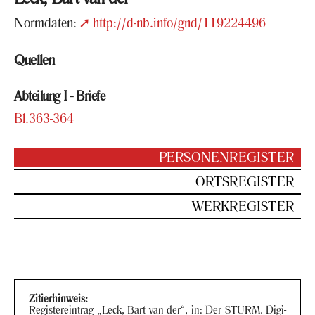
Norm­da­ten:
http://d-nb.info/gnd/119224496
Quel­len
Ab­tei­lung I - Brie­fe
Bl.363-​364
PER­SO­NEN­RE­GIS­TER
ORTS­RE­GIS­TER
WERK­RE­GIS­TER
Zi­tier­hin­weis:
Re­gis­ter­ein­trag „Leck, Bart van der“, in: Der STURM. Di­gi­