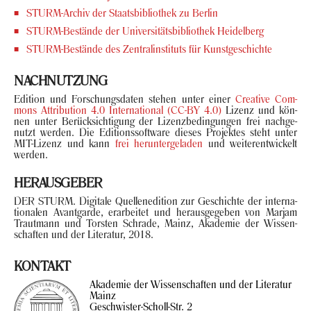
STURM-​Archiv der Staats­bi­blio­thek zu Ber­lin
STURM-​Bestände der Uni­ver­si­täts­bi­blio­thek Hei­del­berg
STURM-​Bestände des Zen­tral­in­sti­tuts für Kunst­ge­schich­te
NACH­NUT­ZUNG
Edi­ti­on und For­schungs­da­ten ste­hen unter einer
Crea­ti­ve Com­
mons At­tri­bu­ti­on 4.0 In­ter­na­tio­nal (CC-BY 4.0)
Li­zenz und kön­
nen unter Be­rück­sich­ti­gung der Li­zenz­be­din­gun­gen frei nach­ge­
nutzt wer­den. Die Edi­ti­ons­soft­ware die­ses Pro­jek­tes steht unter
MIT-​Lizenz und kann
frei her­un­ter­ge­la­den
und wei­ter­ent­wi­ckelt
wer­den.
HER­AUS­GE­BER
DER STURM. Di­gi­ta­le Quel­len­edi­ti­on zur Ge­schich­te der in­ter­na­
tio­na­len Avant­gar­de, er­ar­bei­tet und her­aus­ge­ge­ben von Mar­jam
Traut­mann und Tors­ten Schra­de, Mainz, Aka­de­mie der Wis­sen­
schaf­ten und der Li­te­ra­tur, 2018.
KON­TAKT
Aka­de­mie der Wis­sen­schaf­ten und der Li­te­ra­tur
Mainz
Geschwister-​Scholl-Str. 2