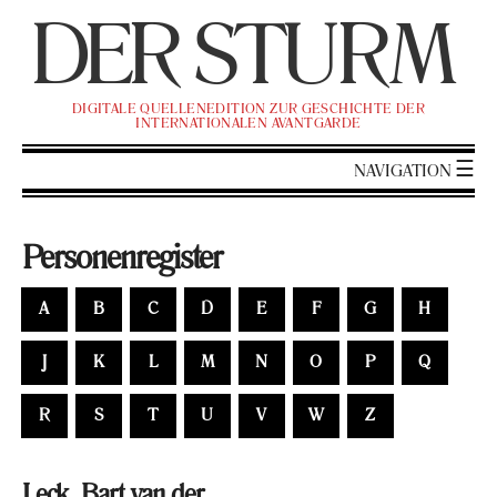
DER
ST
URM
DI­GI­TA­LE QUEL­LEN­EDI­TI­ON ZUR GE­SCHICH­TE DER
IN­TER­NA­TIO­NA­LEN AVANT­GAR­DE
NA­VI­GA­TI­ON
Per­so­nen­re­gis­ter
A
B
C
D
E
F
G
H
J
K
L
M
N
O
P
Q
R
S
T
U
V
W
Z
Leck, Bart van der