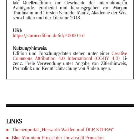
ta­le Quel­len­edi­ti­on zur Ge­schich­te der in­ter­na­tio­na­len
Avant­gar­de, er­ar­bei­tet und her­aus­ge­ge­ben von Mar­jam
Traut­mann und Tors­ten Schra­de. Mainz, Aka­de­mie der Wis­
sen­schaf­ten und der Li­te­ra­tur 2018.
URI:
https://sturm-​edition.de/id/P.0000161
Nut­zungs­hin­weis:
Edi­ti­on und For­schungs­da­ten ste­hen unter einer
Crea­ti­ve
Com­mons At­tri­bu­ti­on 4.0 In­ter­na­tio­nal (CC-BY 4.0)
Li­
zenz. Freie Ver­wen­dung unter An­ga­be von Zi­tier­hin­weis,
Per­ma­link und Kennt­lich­ma­chung von Än­de­run­gen.
LINKS
The­men­por­tal „Her­warth Wal­den und DER STURM“
Blue Moun­tain Pro­ject der Uni­ver­si­tät Prince­ton