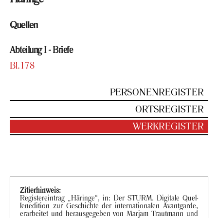
Quel­len
Ab­tei­lung I - Brie­fe
Bl.178
PER­SO­NEN­RE­GIS­TER
ORTS­RE­GIS­TER
WERK­RE­GIS­TER
Zi­tier­hin­weis:
Re­gis­ter­ein­trag „Hä­rin­ge“, in: Der STURM. Di­gi­ta­le Quel­
len­edi­ti­on zur Ge­schich­te der in­ter­na­tio­na­len Avant­gar­de,
er­ar­bei­tet und her­aus­ge­ge­ben von Mar­jam Traut­mann und