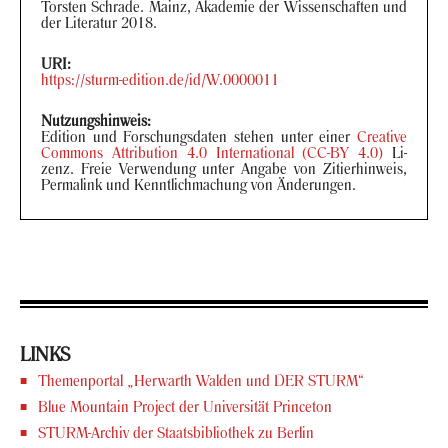
Tors­ten Schra­de. Mainz, Aka­de­mie der Wis­sen­schaf­ten und
der Li­te­ra­tur 2018.
URI:
https://sturm-​edition.de/id/W.0000011
Nut­zungs­hin­weis:
Edi­ti­on und For­schungs­da­ten ste­hen unter einer
Crea­ti­ve
Com­mons At­tri­bu­ti­on 4.0 In­ter­na­tio­nal (CC-BY 4.0)
Li­
zenz. Freie Ver­wen­dung unter An­ga­be von Zi­tier­hin­weis,
Per­ma­link und Kennt­lich­ma­chung von Än­de­run­gen.
LINKS
The­men­por­tal „Her­warth Wal­den und DER STURM“
Blue Moun­tain Pro­ject der Uni­ver­si­tät Prince­ton
STURM-​Archiv der Staats­bi­blio­thek zu Ber­lin