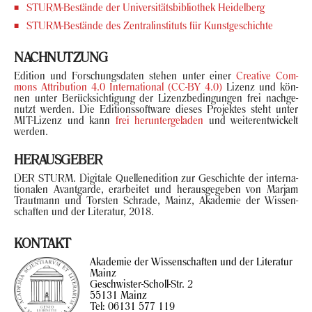
STURM-​Bestände der Uni­ver­si­täts­bi­blio­thek Hei­del­berg
STURM-​Bestände des Zen­tral­in­sti­tuts für Kunst­ge­schich­te
NACH­NUT­ZUNG
Edi­ti­on und For­schungs­da­ten ste­hen unter einer
Crea­ti­ve Com­
mons At­tri­bu­ti­on 4.0 In­ter­na­tio­nal (CC-BY 4.0)
Li­zenz und kön­
nen unter Be­rück­sich­ti­gung der Li­zenz­be­din­gun­gen frei nach­ge­
nutzt wer­den. Die Edi­ti­ons­soft­ware die­ses Pro­jek­tes steht unter
MIT-​Lizenz und kann
frei her­un­ter­ge­la­den
und wei­ter­ent­wi­ckelt
wer­den.
HER­AUS­GE­BER
DER STURM. Di­gi­ta­le Quel­len­edi­ti­on zur Ge­schich­te der in­ter­na­
tio­na­len Avant­gar­de, er­ar­bei­tet und her­aus­ge­ge­ben von Mar­jam
Traut­mann und Tors­ten Schra­de, Mainz, Aka­de­mie der Wis­sen­
schaf­ten und der Li­te­ra­tur, 2018.
KON­TAKT
Aka­de­mie der Wis­sen­schaf­ten und der Li­te­ra­tur
Mainz
Geschwister-​Scholl-Str. 2
55131
Mainz
Tel:
06131 577 119