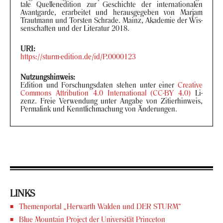
ta­le Quel­len­edi­ti­on zur Ge­schich­te der in­ter­na­tio­na­len
Avant­gar­de, er­ar­bei­tet und her­aus­ge­ge­ben von Mar­jam
Traut­mann und Tors­ten Schra­de. Mainz, Aka­de­mie der Wis­
sen­schaf­ten und der Li­te­ra­tur 2018.
URI:
https://sturm-​edition.de/id/P.0000123
Nut­zungs­hin­weis:
Edi­ti­on und For­schungs­da­ten ste­hen unter einer
Crea­ti­ve
Com­mons At­tri­bu­ti­on 4.0 In­ter­na­tio­nal (CC-BY 4.0)
Li­
zenz. Freie Ver­wen­dung unter An­ga­be von Zi­tier­hin­weis,
Per­ma­link und Kennt­lich­ma­chung von Än­de­run­gen.
LINKS
The­men­por­tal „Her­warth Wal­den und DER STURM“
Blue Moun­tain Pro­ject der Uni­ver­si­tät Prince­ton