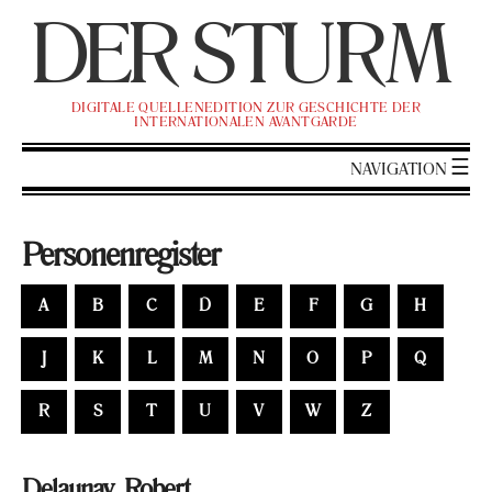
DER
ST
URM
DI­GI­TA­LE QUEL­LEN­EDI­TI­ON ZUR GE­SCHICH­TE DER
IN­TER­NA­TIO­NA­LEN AVANT­GAR­DE
NA­VI­GA­TI­ON
Per­so­nen­re­gis­ter
A
B
C
D
E
F
G
H
J
K
L
M
N
O
P
Q
R
S
T
U
V
W
Z
De­lau­nay, Ro­bert