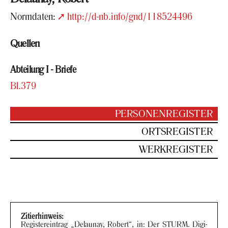
Norm­da­ten:
http://d-nb.info/gnd/118524496
Quel­len
Ab­tei­lung I - Brie­fe
Bl.379
PER­SO­NEN­RE­GIS­TER
ORTS­RE­GIS­TER
WERK­RE­GIS­TER
Zi­tier­hin­weis:
Re­gis­ter­ein­trag „De­lau­nay, Ro­bert“, in: Der STURM. Di­gi­