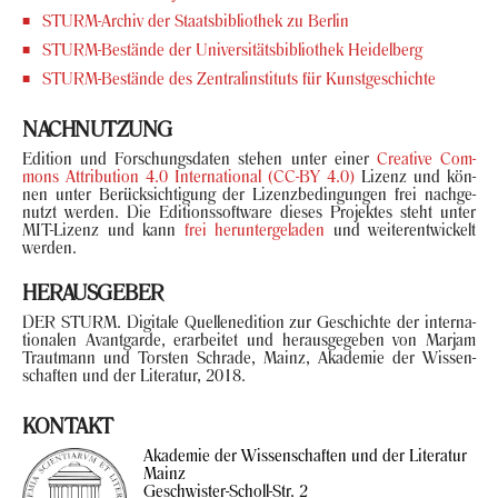
STURM-​Archiv der Staats­bi­blio­thek zu Ber­lin
STURM-​Bestände der Uni­ver­si­täts­bi­blio­thek Hei­del­berg
STURM-​Bestände des Zen­tral­in­sti­tuts für Kunst­ge­schich­te
NACH­NUT­ZUNG
Edi­ti­on und For­schungs­da­ten ste­hen unter einer
Crea­ti­ve Com­
mons At­tri­bu­ti­on 4.0 In­ter­na­tio­nal (CC-BY 4.0)
Li­zenz und kön­
nen unter Be­rück­sich­ti­gung der Li­zenz­be­din­gun­gen frei nach­ge­
nutzt wer­den. Die Edi­ti­ons­soft­ware die­ses Pro­jek­tes steht unter
MIT-​Lizenz und kann
frei her­un­ter­ge­la­den
und wei­ter­ent­wi­ckelt
wer­den.
HER­AUS­GE­BER
DER STURM. Di­gi­ta­le Quel­len­edi­ti­on zur Ge­schich­te der in­ter­na­
tio­na­len Avant­gar­de, er­ar­bei­tet und her­aus­ge­ge­ben von Mar­jam
Traut­mann und Tors­ten Schra­de, Mainz, Aka­de­mie der Wis­sen­
schaf­ten und der Li­te­ra­tur, 2018.
KON­TAKT
Aka­de­mie der Wis­sen­schaf­ten und der Li­te­ra­tur
Mainz
Geschwister-​Scholl-Str. 2