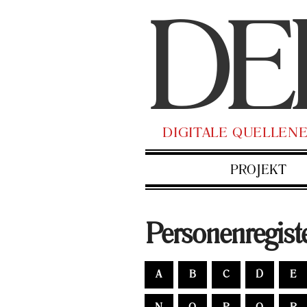
DE
DI­GI­TA­LE QUEL­LEN
PRO­JEKT
Per­so­nen­re­gis­t
A
B
C
D
E