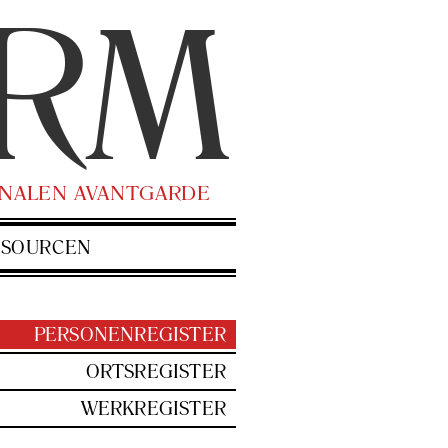
RM
O­NA­LEN AVANT­GAR­DE
­SOUR­CEN
PER­SO­NEN­RE­GIS­TER
ORTS­RE­GIS­TER
WERK­RE­GIS­TER