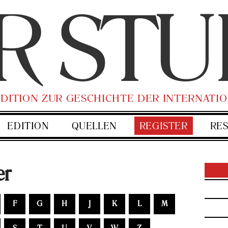
R
ST
U
­EDI­TI­ON ZUR GE­SCHICH­TE DER IN­TER­NA­TI
EDI­TI­ON
QUEL­LEN
RE­GIS­TER
RES
er
F
G
H
J
K
L
M