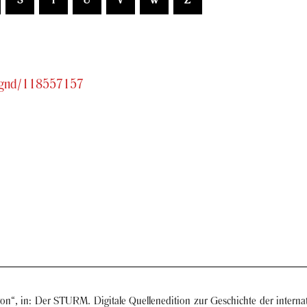
S
T
U
V
W
Z
o/gnd/118557157
j von“, in: Der STURM. Di­gi­ta­le Quel­len­edi­ti­on zur Ge­schich­te der in­ter­na­t