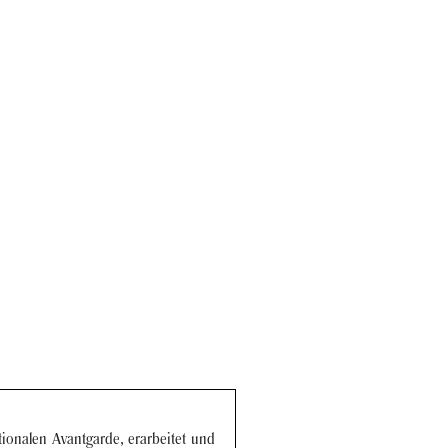
io­na­len Avant­gar­de, er­ar­bei­tet und