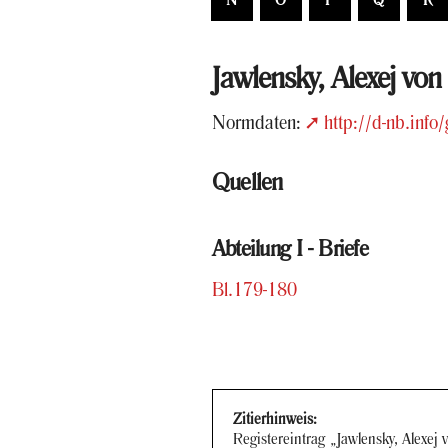
N
O
P
Q
R
Jaw­len­sky, Ale­xej von
Norm­da­ten:
http://d-nb.inf
Quel­len
Ab­tei­lung I - Brie­fe
Bl.179-​180
Zi­tier­hin­weis:
Re­gis­ter­ein­trag „Jaw­len­sky, Ale­xe