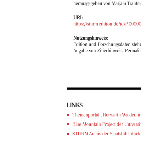
her­aus­ge­ge­ben von Mar­jam Traut­m
URI:
https://sturm-​edition.de/id/P.0000
Nut­zungs­hin­weis:
Edi­ti­on und For­schungs­da­ten ste­
An­ga­be von Zi­tier­hin­weis, Per­ma­
LINKS
The­men­por­tal „Her­warth Wal­d
Blue Moun­tain Pro­ject der Uni­ver­si­
STURM-​Archiv der Staats­bi­blio­thek