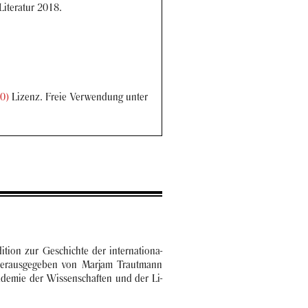
­te­ra­tur 2018.
.0)
Li­zenz. Freie Ver­wen­dung unter
i­on zur Ge­schich­te der in­ter­na­tio­na­
 her­aus­ge­ge­ben von Mar­jam Traut­mann
de­mie der Wis­sen­schaf­ten und der Li­