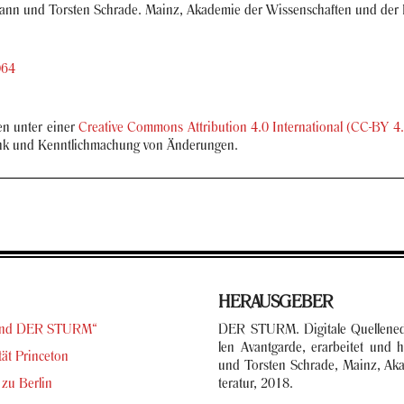
ann und Tors­ten Schra­de. Mainz, Aka­de­mie der Wis­sen­schaf­ten und der Li
064
hen unter einer
Crea­ti­ve Com­mons At­tri­bu­ti­on 4.0 In­ter­na­tio­nal (CC-BY 4
link und Kennt­lich­ma­chung von Än­de­run­gen.
HER­AUS­GE­BER
en und DER STURM“
DER STURM. Di­gi­ta­le Quel­len­edi­t
len Avant­gar­de, er­ar­bei­tet und
tät Prince­ton
und Tors­ten Schra­de, Mainz, Aka­
 zu Ber­lin
te­ra­tur, 2018.